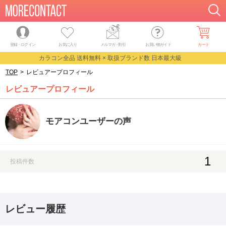
登録・ログイン
お気に入り
メルマガ
・
割引
お買い物ガイド
カート
カラコン全品 送料無料 × 取扱ブランド数 日本最大級
TOP
>
レビュアープロフィール
レビュアープロフィール
モアコンユーザーの声
1
投稿件数
レビュー履歴