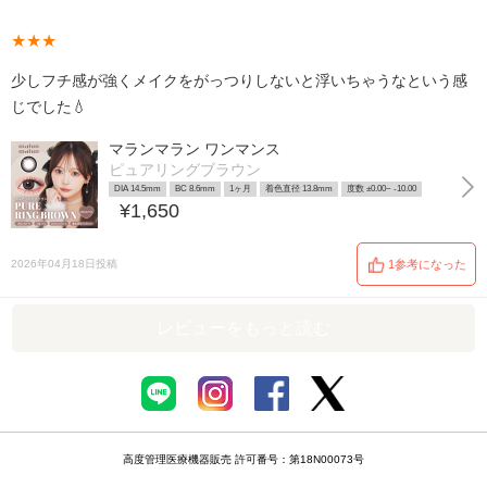
★★★
少しフチ感が強くメイクをがっつりしないと浮いちゃうなという感
じでした💧
マランマラン ワンマンス
ピュアリングブラウン
DIA 14.5mm
BC 8.6mm
1ヶ月
着色直径 13.8mm
度数 ±0.00~ -10.00
¥1,650
2026年04月18日投稿
1参考になった
レビューをもっと読む
高度管理医療機器販売 許可番号：第18N00073号