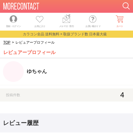
登録・ログイン
お気に入り
メルマガ
・
割引
お買い物ガイド
カート
カラコン全品 送料無料 × 取扱ブランド数 日本最大級
TOP
>
レビュアープロフィール
レビュアープロフィール
ゆちゃん
4
投稿件数
レビュー履歴