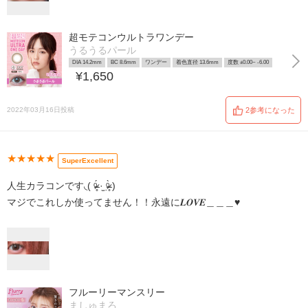
超モテコンウルトラワンデー
うるうるパール
DIA 14.2mm
BC 8.6mm
ワンデー
着色直径 13.6mm
度数 ±0.00~ -6.00
¥1,650
2022年03月16日投稿
2参考になった
★★★★★
SuperExcellent
人生カラコンです◟( ᵒ̴̶̷̥́ ·̫ ᵒ̴̶̷̣̥̀ )
マジでこれしか使ってません！！永遠に𝑳‌𝑶‌𝑽‌𝑬＿＿＿♥️
フルーリーマンスリー
ましゅまろ