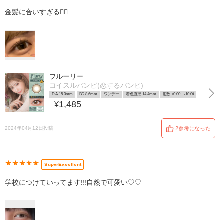
金髪に合いすぎる👱‍♀️
フルーリー
コイスルバンビ(恋するバンビ)
DIA 15.0mm
BC 8.6mm
ワンデー
着色直径 14.4mm
度数 ±0.00~ -10.00
¥1,485
2024年04月12日投稿
2参考になった
★★★★★
SuperExcellent
学校につけていってます!!!自然で可愛い♡♡