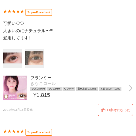
★★★★★
SuperExcellent
可愛い♡♡
大きいのにナチュラル〜!!!
愛用してます!
フランミー
きなこロール
DIA 14.5mm
BC 8.6mm
ワンデー
着色直径 13.7mm
度数 ±0.00~ -10.00
¥1,815
2022年03月16日投稿
11参考になった
★★★★★
SuperExcellent