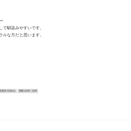
ー
しで馴染みやすいです。
ラルな方だと思います。
色直径 13.8mm
度数 ±0.00~ -8.00