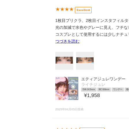
★★★★
Excellent
1枚目プリクラ、2枚目インスタフィルタ
光の加減で水色やグレーに見え、フチな
コスプレとして使用するには少しナチュ
つづきを読む
エティアジュレワンデー
ライチジュレ
DIA 14.5mm
BC 8.8mm
ワンデー
着
¥1,958
2025年04月05日投稿