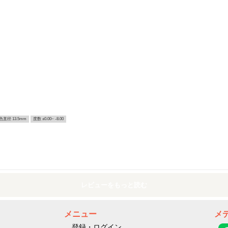
色直径 13.5mm
度数 ±0.00~ -8.00
レビューをもっと読む
メニュー
メ
登録・ログイン