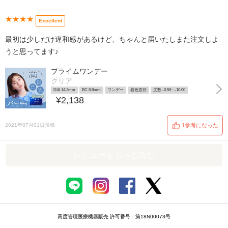
★★★★
Excellent
最初は少しだけ違和感があるけど、ちゃんと届いたしまた注文しよ
うと思ってます♪
プライムワンデー
クリア
DIA 14.2mm
BC 8.8mm
ワンデー
着色直径
度数 -0.50~ -10.00
¥2,138
2021年07月01日投稿
1参考になった
レビューをもっと読む
高度管理医療機器販売 許可番号：第18N00073号