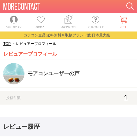
登録・ログイン
お気に入り
メルマガ
・
割引
お買い物ガイド
カート
カラコン全品 送料無料 × 取扱ブランド数 日本最大級
TOP
>
レビュアープロフィール
レビュアープロフィール
モアコンユーザーの声
1
投稿件数
レビュー履歴