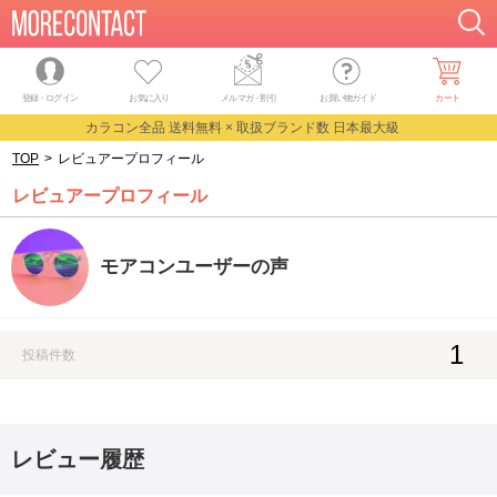
登録・ログイン
お気に入り
メルマガ
・
割引
お買い物ガイド
カート
カラコン全品 送料無料 × 取扱ブランド数 日本最大級
TOP
>
レビュアープロフィール
レビュアープロフィール
モアコンユーザーの声
1
投稿件数
レビュー履歴