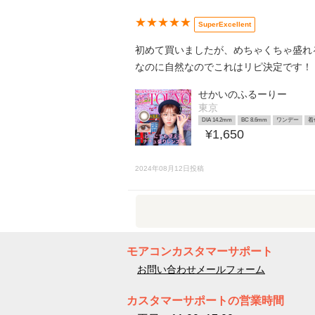
★★★★★
SuperExcellent
初めて買いましたが、めちゃくちゃ盛れ
なのに自然なのでこれはリピ決定です！
せかいのふるーりー
東京
DIA 14.2mm
BC 8.6mm
ワンデー
着
¥1,650
2024年08月12日投稿
モアコンカスタマーサポート
お問い合わせメールフォーム
カスタマーサポートの営業時間