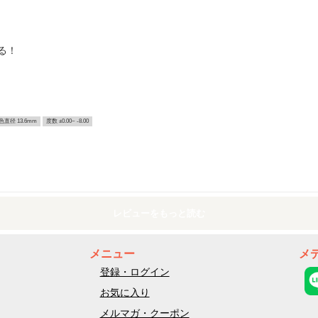
る！
色直径 13.6mm
度数 ±0.00~ -8.00
レビューをもっと読む
メニュー
メ
登録・ログイン
お気に入り
メルマガ・クーポン