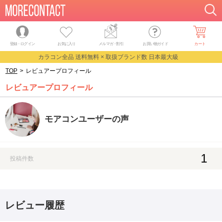
登録・ログイン
お気に入り
メルマガ
・
割引
お買い物ガイド
カート
カラコン全品 送料無料 × 取扱ブランド数 日本最大級
TOP
>
レビュアープロフィール
レビュアープロフィール
モアコンユーザーの声
1
投稿件数
レビュー履歴