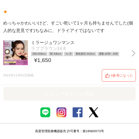
★
めっちゃかわいいけど、すごい乾いて1ヶ月も持ちませんでした(個
人的な意見です)ちなみに、ドライアイではないです
ミラージュワンマンス
ラブブラウン14.8
DIA 14.8mm
BC 8.8mm
1ヶ月
着色直径 14.2mm
度数 ±0.00~ -8.00
¥1,650
2021年11月02日投稿
4参考になった
レビューをもっと読む
高度管理医療機器販売 許可番号：第18N00073号