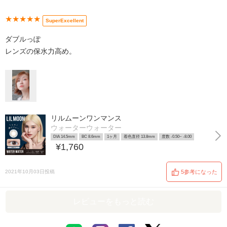
★★★★★
SuperExcellent
ダブルっぽ
レンズの保水力高め。
リルムーンワンマンス
ウォーターウォーター
DIA 14.5mm
BC 8.6mm
1ヶ月
着色直径 13.8mm
度数 -0.50~ -8.00
¥1,760
2021年10月03日投稿
5参考になった
レビューをもっと読む