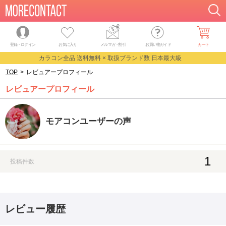
登録・ログイン
お気に入り
メルマガ
・
割引
お買い物ガイド
カート
カラコン全品 送料無料 × 取扱ブランド数 日本最大級
TOP
>
レビュアープロフィール
レビュアープロフィール
モアコンユーザーの声
1
投稿件数
レビュー履歴