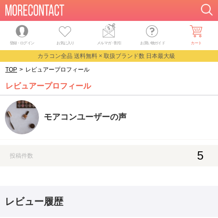
登録・ログイン
お気に入り
メルマガ
・
割引
お買い物ガイド
カート
カラコン全品 送料無料 × 取扱ブランド数 日本最大級
TOP
>
レビュアープロフィール
レビュアープロフィール
モアコンユーザーの声
5
投稿件数
レビュー履歴