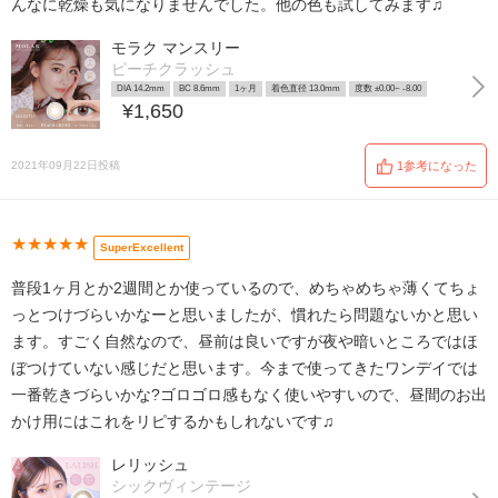
んなに乾燥も気になりませんでした。他の色も試してみます♫
モラク マンスリー
ピーチクラッシュ
DIA 14.2mm
BC 8.6mm
1ヶ月
着色直径 13.0mm
度数 ±0.00~ -8.00
¥1,650
2021年09月22日投稿
1参考になった
★★★★★
SuperExcellent
普段1ヶ月とか2週間とか使っているので、めちゃめちゃ薄くてちょ
っとつけづらいかなーと思いましたが、慣れたら問題ないかと思い
ます。すごく自然なので、昼前は良いですが夜や暗いところではほ
ぼつけていない感じだと思います。今まで使ってきたワンデイでは
一番乾きづらいかな?ゴロゴロ感もなく使いやすいので、昼間のお出
かけ用にはこれをリピするかもしれないです♫
レリッシュ
シックヴィンテージ