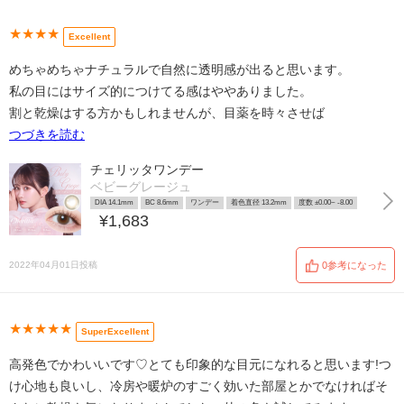
★★★★
Excellent
めちゃめちゃナチュラルで自然に透明感が出ると思います。
私の目にはサイズ的につけてる感はややありました。
割と乾燥はする方かもしれませんが、目薬を時々させば
つづきを読む
チェリッタワンデー
ベビーグレージュ
DIA 14.1mm
BC 8.6mm
ワンデー
着色直径 13.2mm
度数 ±0.00~ -8.00
¥1,683
2022年04月01日投稿
0参考になった
★★★★★
SuperExcellent
高発色でかわいいです♡とても印象的な目元になれると思います!つ
け心地も良いし、冷房や暖炉のすごく効いた部屋とかでなければそ