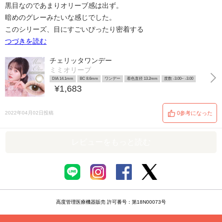
黒目なのであまりオリーブ感は出ず。
暗めのグレーみたいな感じでした。
このシリーズ、目にすごいぴったり密着する
つづきを読む
チェリッタワンデー
ミミオリーブ
DIA 14.1mm
BC 8.6mm
ワンデー
着色直径 13.2mm
度数 -3.00~ -3.00
¥1,683
2022年04月02日投稿
0参考になった
レビューをもっと読む
高度管理医療機器販売 許可番号：第18N00073号