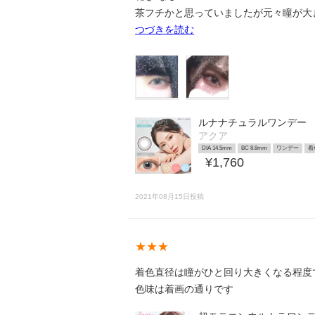
茶フチかと思っていましたが元々瞳が大
つづきを読む
ルナナチュラルワンデー
アクア
DIA 14.5mm
BC 8.8mm
ワンデー
着
¥1,760
2021年08月15日投稿
★★★
着色直径は瞳がひと回り大きくなる程度で13.
色味は着画の通りです