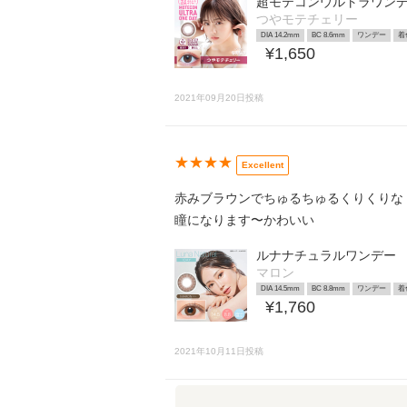
超モテコンウルトラワン
つやモテチェリー
DIA 14.2mm
BC 8.6mm
ワンデー
着
¥1,650
2021年09月20日投稿
★★★★
Excellent
赤みブラウンでちゅるちゅるくりくりな
瞳になります〜かわいい
ルナナチュラルワンデー
マロン
DIA 14.5mm
BC 8.8mm
ワンデー
着
¥1,760
2021年10月11日投稿