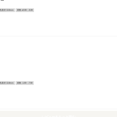
デー
色直径 13.6mm
度数 ±0.00~ -6.00
色直径 13.8mm
度数 -1.00~ -7.50
レビューをもっと読む