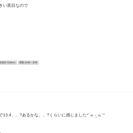
きい黒目なので
色直径 13.8mm
度数 ±0.00~ -8.00
4、、?あるかな、、?くらいに感じましたᐡ´ㅠ ‧̫ ㅠ`‍ᐡ