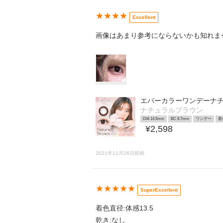
★★★★
Excellent
画像はあまり参考にならないかも知れま
エバーカラーワンデーナ
ナチュラルブラウン
DIA 14.5mm
BC 8.7mm
ワンデー
着
¥2,598
2021年11月26日投稿
★★★★★
SuperExcellent
着色直径:体感13.5
乾き:なし