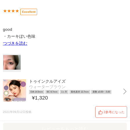
★★★★
Excellent
good
・カーキぽい色味
つづきを読む
トゥインクルアイズ
ウォーターブラウン
DIA 14.5mm
BC 8.7mm
1ヶ月
着色直径 13.7mm
度数 ±0.00~ -5.00
¥1,320
2021年09月12日投稿
2参考になった
レビューをもっと読む