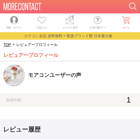
登録・ログイン
お気に入り
メルマガ
・
割引
お買い物ガイド
カート
カラコン全品 送料無料 × 取扱ブランド数 日本最大級
TOP
>
レビュアープロフィール
レビュアープロフィール
モアコンユーザーの声
1
投稿件数
レビュー履歴