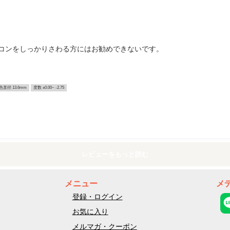
コンをしっかりさわる方にはお勧めできないです。
色直径 13.6mm
度数 ±0.00~ -2.75
レビューをもっと読む
メニュー
メ
登録・ログイン
お気に入り
メルマガ・クーポン