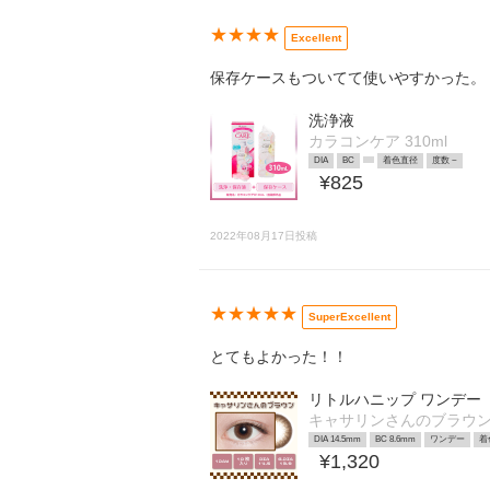
★★★★
Excellent
保存ケースもついてて使いやすかった。
洗浄液
カラコンケア 310ml
DIA
BC
着色直径
度数 ~
¥825
2022年08月17日投稿
★★★★★
SuperExcellent
とてもよかった！！
リトルハニップ ワンデー
キャサリンさんのブラウ
DIA 14.5mm
BC 8.6mm
ワンデー
着
¥1,320