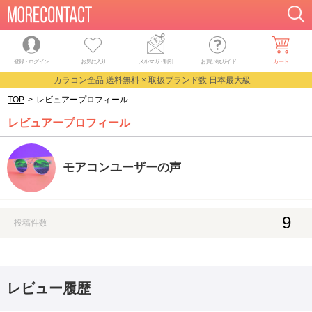
登録・ログイン
お気に入り
メルマガ
・
割引
お買い物ガイド
カート
カラコン全品 送料無料 × 取扱ブランド数 日本最大級
TOP
>
レビュアープロフィール
レビュアープロフィール
モアコンユーザーの声
9
投稿件数
レビュー履歴