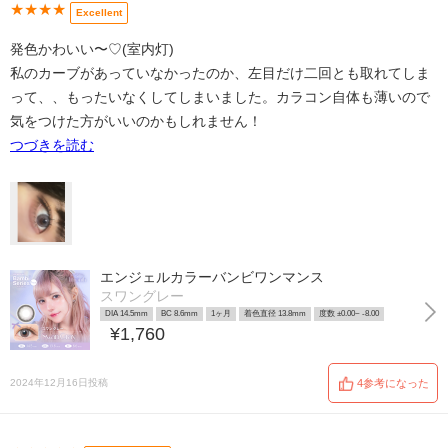
★★★★
Excellent
発色かわいい〜♡(室内灯)
私のカーブがあっていなかったのか、左目だけ二回とも取れてしま
って、、もったいなくしてしまいました。カラコン自体も薄いので
気をつけた方がいいのかもしれません！
つづきを読む
エンジェルカラーバンビワンマンス
スワングレー
DIA 14.5mm
BC 8.6mm
1ヶ月
着色直径 13.8mm
度数 ±0.00~ -8.00
¥1,760
2024年12月16日投稿
4参考になった