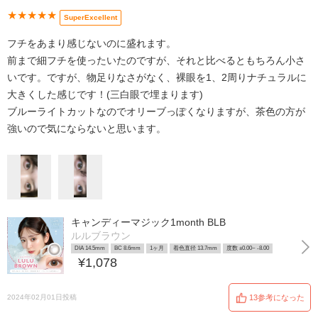
★★★★★
SuperExcellent
フチをあまり感じないのに盛れます。
前まで細フチを使ったいたのですが、それと比べるともちろん小さ
いです。ですが、物足りなさがなく、裸眼を1、2周りナチュラルに
大きくした感じです！(三白眼で埋まります)
ブルーライトカットなのでオリーブっぽくなりますが、茶色の方が
強いので気にならないと思います。
キャンディーマジック1month BLB
ルルブラウン
DIA 14.5mm
BC 8.6mm
1ヶ月
着色直径 13.7mm
度数 ±0.00~ -8.00
¥1,078
2024年02月01日投稿
13参考になった