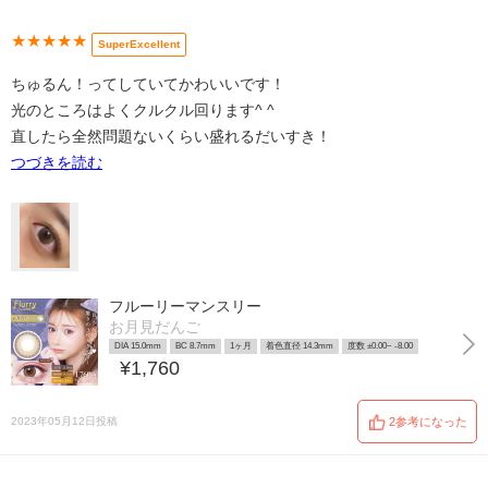
★★★★★
SuperExcellent
ちゅるん！ってしていてかわいいです！
光のところはよくクルクル回ります^ ^
直したら全然問題ないくらい盛れるだいすき！
つづきを読む
フルーリーマンスリー
お月見だんご
DIA 15.0mm
BC 8.7mm
1ヶ月
着色直径 14.3mm
度数 ±0.00~ -8.00
¥1,760
2023年05月12日投稿
2参考になった