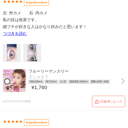
★★★★★
SuperExcellent
左: 外カメ 右: 内カメ
私の目は焦茶です。
細フチが好きな人はかなり好みだと思います！
つづきを読む
フルーリーマンスリー
ましゅまろ
DIA 14.5mm
BC 8.7mm
1ヶ月
着色直径 14.0mm
度数 ±0.00~ -8.00
¥1,760
2023年10月20日投稿
22参考になった
★★★★★
SuperExcellent