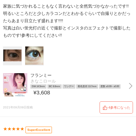
家族に気づかれることもなく言わないと全然気づかなかったです!!
明るいところだと少しカラコンだとわかるぐらいで自撮りとかだっ
たらあまり目立たず盛れます!!!!
写真は白い蛍光灯の近くで撮影とインスタのエフェクトで撮影した
ものです!参考にしてください!!
フランミー
きなこロール
DIA 14.5mm
BC 8.6mm
ワンデー
着色直径 13.7mm
度数 ±0.00~ ±0.00
¥3,608
2021年09月09日投稿
4参考になった
★★★★★
SuperExcellent