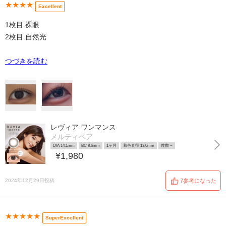
★★★★
Excellent
1枚目:裸眼
2枚目:自然光
つづきを読む
レヴィア ワンマンス
メルティベア
DIA 14.1mm
BC 8.6mm
1ヶ月
着色直径 13.0mm
度数 ~
¥1,980
2024年12月29日投稿
7参考になった
★★★★★
SuperExcellent