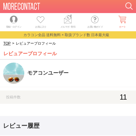
登録・ログイン
お気に入り
メルマガ
・
割引
お買い物ガイド
カート
カラコン全品 送料無料 × 取扱ブランド数 日本最大級
TOP
>
レビュアープロフィール
レビュアープロフィール
モアコンユーザー
11
投稿件数
レビュー履歴