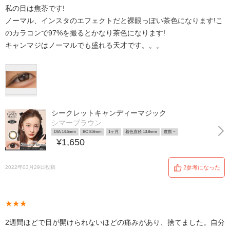
私の目は焦茶です!
ノーマル、インスタのエフェクトだと裸眼っぽい茶色になります!こ
のカラコンで97%を撮るとかなり茶色になります!
キャンマジはノーマルでも盛れる天才です。。。
シークレットキャンディーマジック
シマーブラウン
DIA 14.5mm
BC 8.8mm
1ヶ月
着色直径 13.8mm
度数 ~
¥1,650
2022年03月29日投稿
2参考になった
★★★
2週間ほどで目が開けられないほどの痛みがあり、捨てました。自分