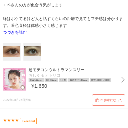
エベさんの方が似合う気がします
縁はボケてるけど人と話すくらいの距離で見てもフチ感は分かりま
す。着色直径は体感小さく感じます
つづきを読む
超モテコンウルトラマンスリー
おしゃモテトリコ
DIA 14.2mm
BC 8.6mm
1ヶ月
着色直径 13.6mm
度数 ±0.00~ -10.00
¥1,650
2022年08月25日投稿
21参考になった
★★★★
Excellent