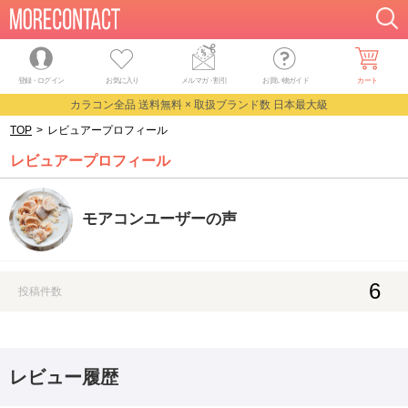
登録・ログイン
お気に入り
メルマガ
・
割引
お買い物ガイド
カート
カラコン全品 送料無料 × 取扱ブランド数 日本最大級
TOP
>
レビュアープロフィール
レビュアープロフィール
モアコンユーザーの声
6
投稿件数
レビュー履歴