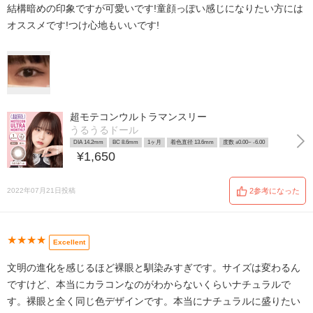
結構暗めの印象ですが可愛いです!童顔っぽい感じになりたい方には
オススメです!つけ心地もいいです!
超モテコンウルトラマンスリー
うるうるドール
DIA 14.2mm
BC 8.6mm
1ヶ月
着色直径 13.6mm
度数 ±0.00~ -6.00
¥1,650
2022年07月21日投稿
2参考になった
★★★★
Excellent
文明の進化を感じるほど裸眼と馴染みすぎです。サイズは変わるん
ですけど、本当にカラコンなのがわからないくらいナチュラルで
す。裸眼と全く同じ色デザインです。本当にナチュラルに盛りたい