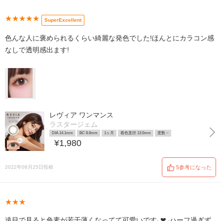
★★★★★
SuperExcellent
色んな人に褒められるくらい綺麗な発色でした!ほんとにカラコン感
なしで透明感出ます!
レヴィア ワンマンス
ラスタージェム
DIA 14.1mm
BC 8.6mm
1ヶ月
着色直径 13.0mm
度数 ~
¥1,980
2022年08月25日投稿
5参考になった
★★★
遠目で見ると色素が若干薄くなってて可愛いです⸜❤︎⸝‍ハーフ過ぎず