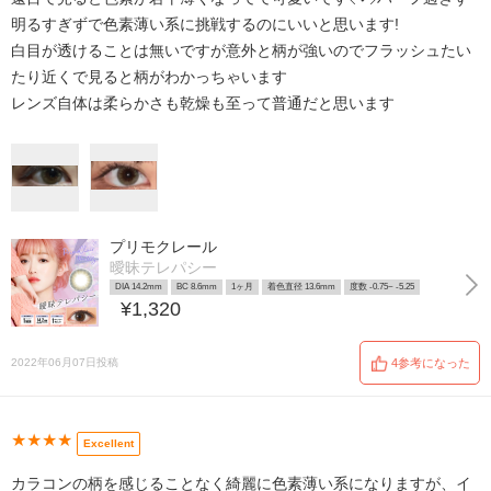
明るすぎずで色素薄い系に挑戦するのにいいと思います!
白目が透けることは無いですが意外と柄が強いのでフラッシュたい
たり近くで見ると柄がわかっちゃいます
レンズ自体は柔らかさも乾燥も至って普通だと思います
プリモクレール
曖昧テレパシー
DIA 14.2mm
BC 8.6mm
1ヶ月
着色直径 13.6mm
度数 -0.75~ -5.25
¥1,320
2022年06月07日投稿
4参考になった
★★★★
Excellent
カラコンの柄を感じることなく綺麗に色素薄い系になりますが、イ