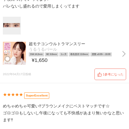
バレないし盛れるので愛用しまくってます
超モテコンウルトラマンスリー
うるうるパール
DIA 14.2mm
BC 8.6mm
1ヶ月
着色直径 13.6mm
度数 ±0.00~ -10.00
¥1,650
2022年04月17日投稿
1参考になった
★★★★★
SuperExcellent
めちゃめちゃ可愛い‼️ブラウンメイクにベストマッチです☆
ゴロゴロもしないし午後になっても不快感があまり無いかなと思い
ます‼️