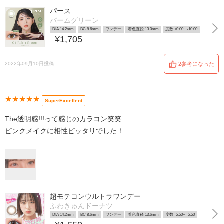
パース
パームグリーン
DIA 14.2mm
BC 8.6mm
ワンデー
着色直径 13.0mm
度数 ±0.00~ -10.00
¥1,705
2022年09月10日投稿
2参考になった
★★★★★
SuperExcellent
The透明感!!!って感じのカラコン笑笑
ピンクメイクに相性ピッタリでした！
超モテコンウルトラワンデー
ふわきゅんドーナツ
DIA 14.2mm
BC 8.6mm
ワンデー
着色直径 13.6mm
度数 -5.50~ -5.50