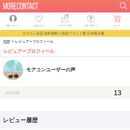
登録・ログイン
お気に入り
メルマガ
・
割引
お買い物ガイド
カート
カラコン全品 送料無料 × 取扱ブランド数 日本最大級
TOP
>
レビュアープロフィール
レビュアープロフィール
モアコンユーザーの声
13
投稿件数
レビュー履歴