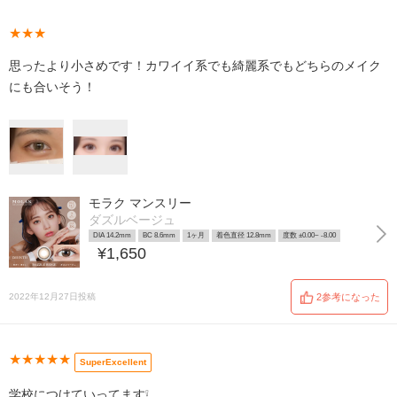
★★★
思ったより小さめです！カワイイ系でも綺麗系でもどちらのメイク
にも合いそう！
モラク マンスリー
ダズルベージュ
DIA 14.2mm
BC 8.6mm
1ヶ月
着色直径 12.8mm
度数 ±0.00~ -8.00
¥1,650
2022年12月27日投稿
2参考になった
★★★★★
SuperExcellent
学校につけていってます❕