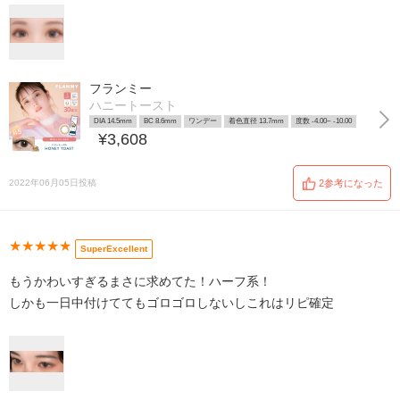
フランミー
ハニートースト
DIA 14.5mm
BC 8.6mm
ワンデー
着色直径 13.7mm
度数 -4.00~ -10.00
¥3,608
2022年06月05日投稿
2参考になった
★★★★★
SuperExcellent
もうかわいすぎるまさに求めてた！ハーフ系！
しかも一日中付けててもゴロゴロしないしこれはリピ確定