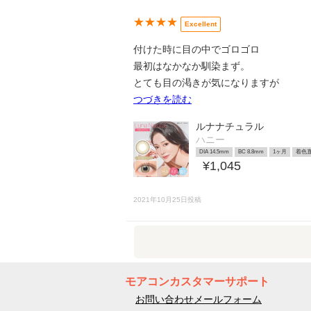
★★★★
Excellent
付けた時に目の中でゴロゴロ
最初はなかなか馴染まず。
とても目の渇きが気になりますが
つづきを読む
ルナナチュラル
ハニー
DIA 14.5mm
BC 8.8mm
1ヶ月
着色直
¥1,045
2021年10月25日投稿
モアコンカスタマーサポート
お問い合わせメールフォーム