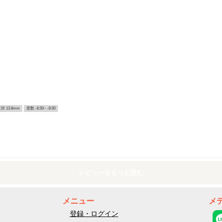
径 13.8mm
度数 -8.50~ -8.50
レビューをもっと読む
メニュー
メ
登録・ログイン