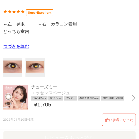
★★★★★
SuperExcellent
←左 裸眼 →右 カラコン着用
どっちも室内
つづきを読む
チューズミー
エッセンスベージュ
DIA 14.2mm
BC 8.5mm
ワンデー
着色直径 13.5mm
度数 ±0.00~ -10.00
¥1,705
2025年04月10日投稿
4参考になった
レビューをもっと読む