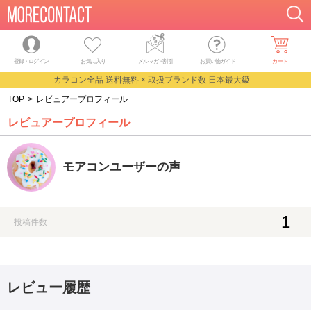
登録・ログイン
お気に入り
メルマガ
・
割引
お買い物ガイド
カート
カラコン全品 送料無料 × 取扱ブランド数 日本最大級
TOP
>
レビュアープロフィール
レビュアープロフィール
モアコンユーザーの声
1
投稿件数
レビュー履歴