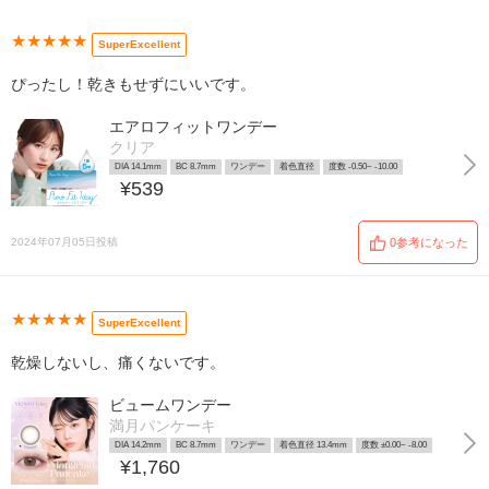
★★★★★
SuperExcellent
ぴったし！乾きもせずにいいです。
エアロフィットワンデー
クリア
DIA 14.1mm
BC 8.7mm
ワンデー
着色直径
度数 -0.50~ -10.00
¥539
2024年07月05日投稿
0参考になった
★★★★★
SuperExcellent
乾燥しないし、痛くないです。
ビュームワンデー
満月パンケーキ
DIA 14.2mm
BC 8.7mm
ワンデー
着色直径 13.4mm
度数 ±0.00~ -8.00
¥1,760