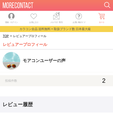
登録・ログイン
お気に入り
メルマガ
・
割引
お買い物ガイド
カート
カラコン全品 送料無料 × 取扱ブランド数 日本最大級
TOP
>
レビュアープロフィール
レビュアープロフィール
モアコンユーザーの声
2
投稿件数
レビュー履歴