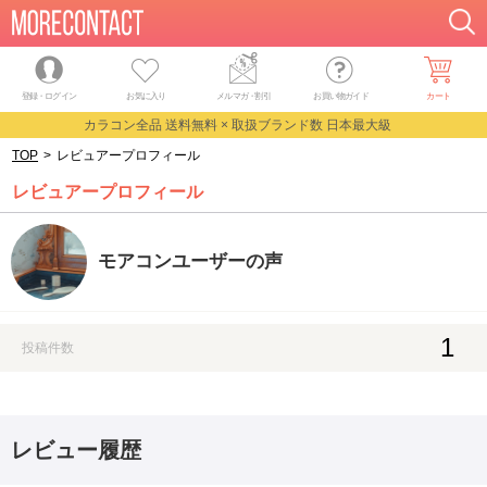
登録・ログイン
お気に入り
メルマガ
・
割引
お買い物ガイド
カート
カラコン全品 送料無料 × 取扱ブランド数 日本最大級
TOP
>
レビュアープロフィール
レビュアープロフィール
モアコンユーザーの声
1
投稿件数
レビュー履歴