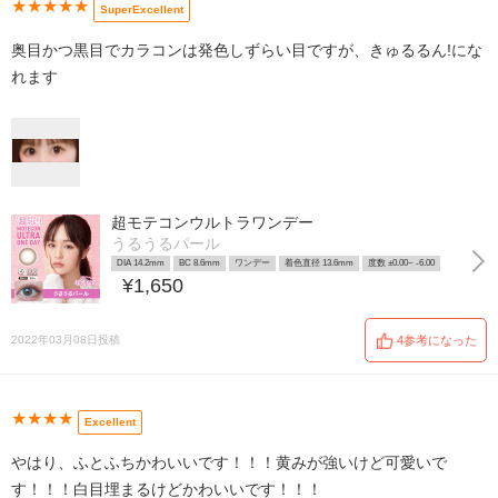
★★★★★
SuperExcellent
奥目かつ黒目でカラコンは発色しずらい目ですが、きゅるるん!にな
れます
超モテコンウルトラワンデー
うるうるパール
DIA 14.2mm
BC 8.6mm
ワンデー
着色直径 13.6mm
度数 ±0.00~ -6.00
¥1,650
2022年03月08日投稿
4参考になった
★★★★
Excellent
やはり、ふとふちかわいいです！！！黄みが強いけど可愛いで
す！！！白目埋まるけどかわいいです！！！