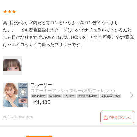
★★★
奥目だからか室内だと青コンというより黒コンぽくなりまし
た、、、でも着色直径も大きすぎないのでナチュラルできゅるんと
した目になります!光があたれば抜け感出るしとても可愛いです!写真
はハルイロセカイで撮ったプリクラです。
フルーリー
スモーキーアッシュブルー(妖艶フェレット)
DIA 14.1mm
BC 8.6mm
ワンデー
着色直径 13.6mm
度数 ±0.00~ -8.00
¥1,485
2022年08月04日投稿
2参考になった