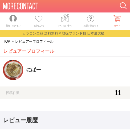
登録・ログイン
お気に入り
メルマガ
・
割引
お買い物ガイド
カート
カラコン全品 送料無料 × 取扱ブランド数 日本最大級
TOP
>
レビュアープロフィール
レビュアープロフィール
にぱー
11
投稿件数
レビュー履歴