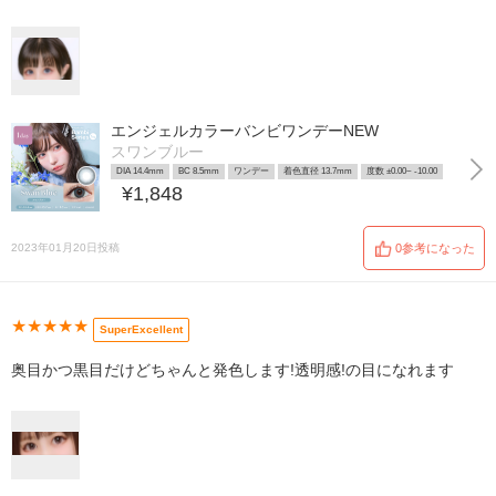
エンジェルカラーバンビワンデーNEW
スワンブルー
DIA 14.4mm
BC 8.5mm
ワンデー
着色直径 13.7mm
度数 ±0.00~ -10.00
¥1,848
2023年01月20日投稿
0参考になった
★★★★★
SuperExcellent
奥目かつ黒目だけどちゃんと発色します!透明感!の目になれます