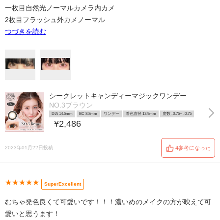
一枚目自然光ノーマルカメラ内カメ
2枚目フラッシュ外カメノーマル
つづきを読む
シークレットキャンディーマジックワンデー
NO.3ブラウン
DIA 14.5mm
BC 8.8mm
ワンデー
着色直径 13.9mm
度数 -0.75~ -0.75
¥2,486
2023年01月22日投稿
4参考になった
★★★★★
SuperExcellent
むちゃ発色良くて可愛いです！！！濃いめのメイクの方が映えて可
愛いと思うます！