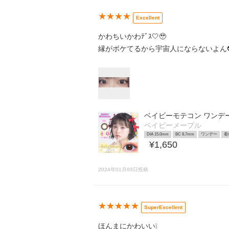
★★★★
Excellent
かわちいかわﾃﾞｽ🤍🥹
縁がボケてるから宇宙人にならないよん
ベイビーモテコン ワンデ
ベイビーメープル
DIA 15.0mm
BC 8.7mm
ワンデー
着
¥1,650
2024年01月03日投稿
★★★★★
SuperExcellent
ほんまにかわいい❕