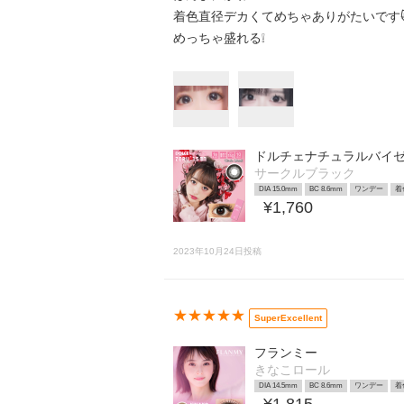
着色直径デカくてめちゃありがたいです
めっちゃ盛れる❕
ドルチェナチュラルバイ
サークルブラック
DIA 15.0mm
BC 8.6mm
ワンデー
着
¥1,760
2023年10月24日投稿
★★★★★
SuperExcellent
フランミー
きなこロール
DIA 14.5mm
BC 8.6mm
ワンデー
着