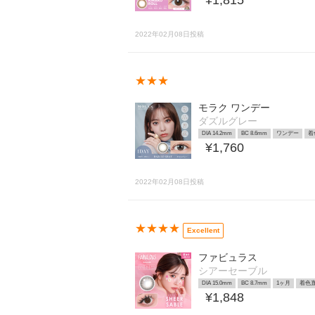
¥1,815
2022年02月08日投稿
★★★
モラク ワンデー
ダズルグレー
DIA 14.2mm
BC 8.6mm
ワンデー
着
¥1,760
2022年02月08日投稿
★★★★
Excellent
ファビュラス
シアーセーブル
DIA 15.0mm
BC 8.7mm
1ヶ月
着色直
¥1,848