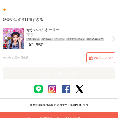
★
乾燥やばすぎ目痛すぎる
せかいのふるーりー
東京
DIA 14.2mm
BC 8.6mm
ワンデー
着色直径 13.6mm
度数 ±0.00~ -8.00
¥1,650
2025年12月04日投稿
0参考になった
レビューをもっと読む
高度管理医療機器販売 許可番号：第18N00073号