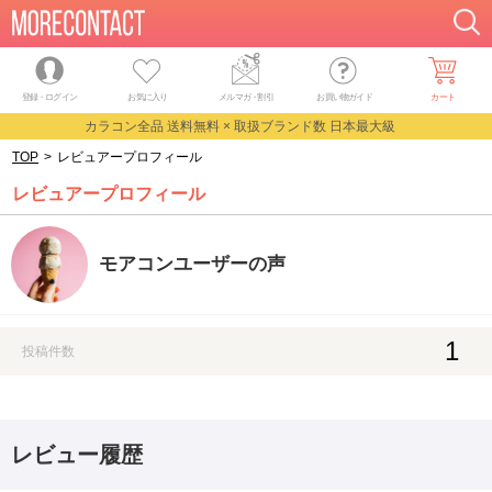
登録・ログイン
お気に入り
メルマガ
・
割引
お買い物ガイド
カート
カラコン全品 送料無料 × 取扱ブランド数 日本最大級
TOP
>
レビュアープロフィール
レビュアープロフィール
モアコンユーザーの声
1
投稿件数
レビュー履歴