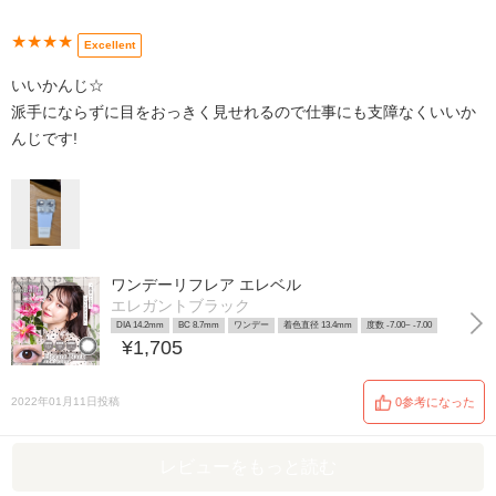
★★★★
Excellent
いいかんじ☆
派手にならずに目をおっきく見せれるので仕事にも支障なくいいか
んじです!
ワンデーリフレア エレベル
エレガントブラック
DIA 14.2mm
BC 8.7mm
ワンデー
着色直径 13.4mm
度数 -7.00~ -7.00
¥1,705
2022年01月11日投稿
0参考になった
レビューをもっと読む