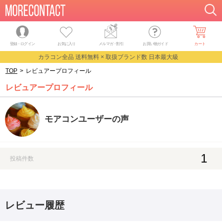
登録・ログイン
お気に入り
メルマガ
・
割引
お買い物ガイド
カート
カラコン全品 送料無料 × 取扱ブランド数 日本最大級
TOP
>
レビュアープロフィール
レビュアープロフィール
モアコンユーザーの声
1
投稿件数
レビュー履歴