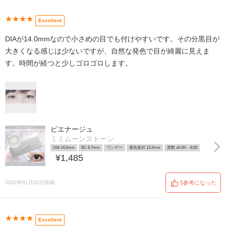
★★★★
Excellent
DIAが14.0mmなので小さめの目でも付けやすいです。その分黒目が
大きくなる感じは少ないですが、自然な発色で目が綺麗に見えま
す。時間が経つと少しゴロゴロします。
ピエナージュ
ミミムーンストーン
DIA 14.0mm
BC 8.7mm
ワンデー
着色直径 13.2mm
度数 ±0.00~ -8.00
¥1,485
2022年01月02日投稿
5参考になった
★★★★
Excellent