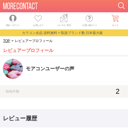
登録・ログイン
お気に入り
メルマガ
・
割引
お買い物ガイド
カート
カラコン全品 送料無料 × 取扱ブランド数 日本最大級
TOP
>
レビュアープロフィール
レビュアープロフィール
モアコンユーザーの声
2
投稿件数
レビュー履歴