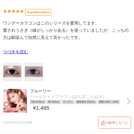
★★★★★
SuperExcellent
ワンデーカラコンはこのシリーズを愛用してます。
愛されうさぎ（縁がしっかりある）を使っていましたが、こっちの
方は馴染んで自然に見えて良かったです。
つづきを読む
フルーリー
パールライトブラウン(ぽんぽこたぬき)
DIA 15.0mm
BC 8.6mm
ワンデー
着色直径 14.2mm
度数 ±0.00~ -10.00
¥1,485
2024年05月20日投稿
4参考になった