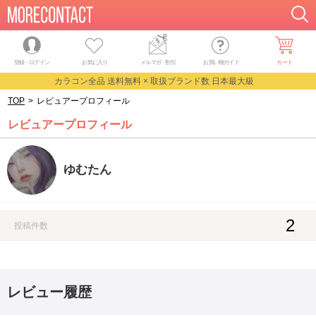
登録・ログイン
お気に入り
メルマガ
・
割引
お買い物ガイド
カート
カラコン全品 送料無料 × 取扱ブランド数 日本最大級
TOP
>
レビュアープロフィール
レビュアープロフィール
ゆむたん
2
投稿件数
レビュー履歴