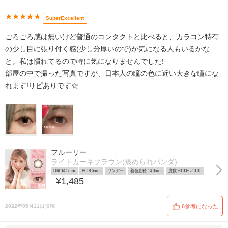
★★★★★
SuperExcellent
ごろごろ感は無いけど普通のコンタクトと比べると、カラコン特有
の少し目に張り付く感(少し分厚いので)が気になる人もいるかな
と。私は慣れてるので特に気になりませんでした!
部屋の中で撮った写真ですが、日本人の瞳の色に近い大きな瞳にな
れます!リピありです☆
フルーリー
ライトカーキブラウン(褒められパンダ)
DIA 14.5mm
BC 8.6mm
ワンデー
着色直径 14.0mm
度数 ±0.00~ -10.00
¥1,485
2022年05月11日投稿
6参考になった