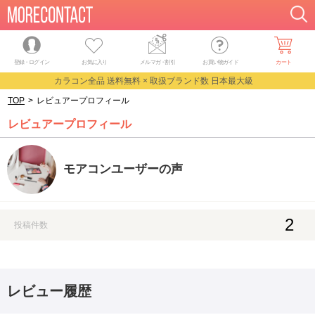
登録・ログイン
お気に入り
メルマガ
・
割引
お買い物ガイド
カート
カラコン全品 送料無料 × 取扱ブランド数 日本最大級
TOP
>
レビュアープロフィール
レビュアープロフィール
モアコンユーザーの声
2
投稿件数
レビュー履歴