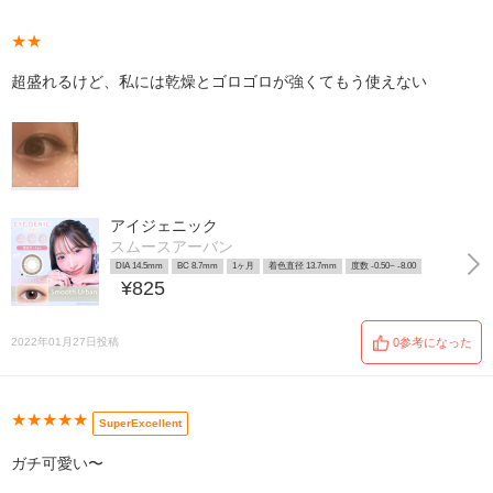
★★
超盛れるけど、私には乾燥とゴロゴロが強くてもう使えない
アイジェニック
スムースアーバン
DIA 14.5mm
BC 8.7mm
1ヶ月
着色直径 13.7mm
度数 -0.50~ -8.00
¥825
2022年01月27日投稿
0参考になった
★★★★★
SuperExcellent
ガチ可愛い〜