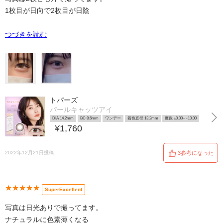
1枚目が日向で2枚目が日陰
つづきを読む
トパーズ
パールキャッツアイ
DIA 14.2mm
BC 8.6mm
ワンデー
着色直径 13.2mm
度数 ±0.00~ -10.00
¥1,760
2022年12月21日投稿
3参考になった
★★★★★
SuperExcellent
写真は日光ありで撮ってます。
ナチュラルに色素薄くなる