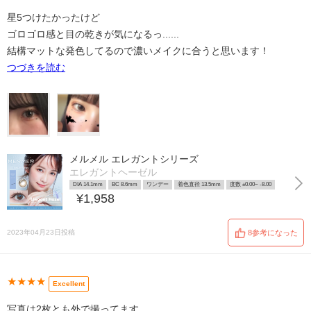
星5つけたかったけど
ゴロゴロ感と目の乾きが気になるっ......
結構マットな発色してるので濃いメイクに合うと思います！
つづきを読む
メルメル エレガントシリーズ
エレガントヘーゼル
DIA 14.1mm
BC 8.6mm
ワンデー
着色直径 13.5mm
度数 ±0.00~ -8.00
¥1,958
2023年04月23日投稿
8参考になった
★★★★
Excellent
写真は2枚とも外で撮ってます。