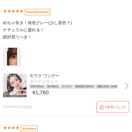
★★★★★
SuperExcellent
めちゃ良き！発色グレー(少し茶色？)
ナチュラルに盛れる！
絶対買うべき！
モラク ワンデー
ダークピオニー
DIA 14.2mm
BC 8.6mm
ワンデー
着色直径 13.6mm
度数 ±0.00~ -10.00
¥1,760
2023年07月16日投稿
1参考になった
★★★★
Excellent