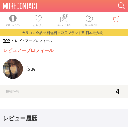
登録・ログイン
お気に入り
メルマガ
・
割引
お買い物ガイド
カート
カラコン全品 送料無料 × 取扱ブランド数 日本最大級
TOP
>
レビュアープロフィール
レビュアープロフィール
らぁ
4
投稿件数
レビュー履歴