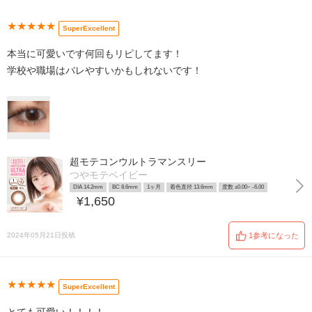
★★★★★
SuperExcellent
本当に可愛いです何回もリピしてます！
学校や職場はバレやすいかもしれないです！
超モテコンウルトラマンスリー
つやモテベイビー
DIA 14.2mm
BC 8.6mm
1ヶ月
着色直径 13.6mm
度数 ±0.00~ -6.00
¥1,650
2024年05月21日投稿
1参考になった
★★★★★
SuperExcellent