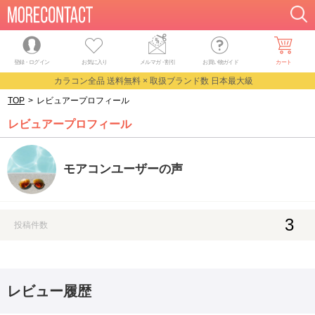
登録・ログイン
お気に入り
メルマガ
・
割引
お買い物ガイド
カート
カラコン全品 送料無料 × 取扱ブランド数 日本最大級
TOP
>
レビュアープロフィール
レビュアープロフィール
モアコンユーザーの声
3
投稿件数
レビュー履歴