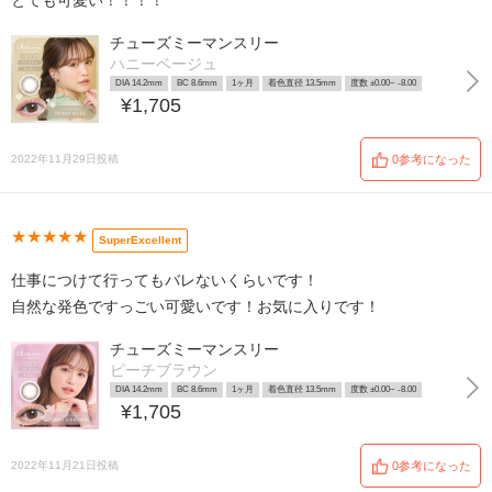
とても可愛い！！！！
チューズミーマンスリー
ハニーベージュ
DIA 14.2mm
BC 8.6mm
1ヶ月
着色直径 13.5mm
度数 ±0.00~ -8.00
¥1,705
2022年11月29日投稿
0参考になった
★★★★★
SuperExcellent
仕事につけて行ってもバレないくらいです！
自然な発色ですっごい可愛いです！お気に入りです！
チューズミーマンスリー
ピーチブラウン
DIA 14.2mm
BC 8.6mm
1ヶ月
着色直径 13.5mm
度数 ±0.00~ -8.00
¥1,705
2022年11月21日投稿
0参考になった