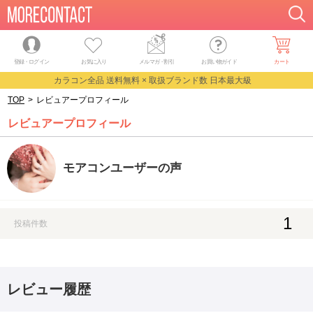
登録・ログイン
お気に入り
メルマガ
・
割引
お買い物ガイド
カート
カラコン全品 送料無料 × 取扱ブランド数 日本最大級
TOP
>
レビュアープロフィール
レビュアープロフィール
モアコンユーザーの声
1
投稿件数
レビュー履歴