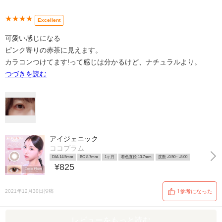
★★★★
Excellent
可愛い感じになる
ピンク寄りの赤茶に見えます。
カラコンつけてます!って感じは分かるけど、ナチュラルより。
つづきを読む
アイジェニック
ココプラム
DIA 14.5mm
BC 8.7mm
1ヶ月
着色直径 13.7mm
度数 -0.50~ -8.00
¥825
2021年12月30日投稿
1参考になった
レビューをもっと読む