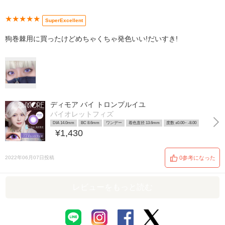
★★★★★
SuperExcellent
狗巻棘用に買ったけどめちゃくちゃ発色いい!だいすき!
ディモア バイ トロンプルイユ
バイオレットフィズ
DIA 14.0mm
BC 8.6mm
ワンデー
着色直径 13.6mm
度数 ±0.00~ -8.00
¥1,430
2022年06月07日投稿
0参考になった
レビューをもっと読む