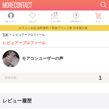
登録・ログイン
お気に入り
メルマガ
・
割引
お買い物ガイド
カート
カラコン全品 送料無料 × 取扱ブランド数 日本最大級
TOP
>
レビュアープロフィール
レビュアープロフィール
モアコンユーザーの声
1
投稿件数
レビュー履歴