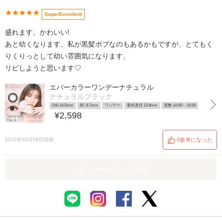
★★★★★
SuperExcellent
盛れます、かわいい!
あと幼くなります、私が黒髪ボブなのもあるかもですが、とてもく
りくりっとして幼い雰囲気になります、
リピしようと思います♡
エバーカラーワンデーナチュラル
ナチュラルブラック
DIA 14.5mm
BC 8.7mm
ワンデー
着色直径 13.8mm
度数 ±0.00~ -10.00
¥2,598
2022年03月09日投稿
0参考になった
レビューをもっと読む