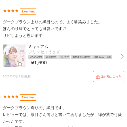
★★★★
Excellent
ダークブラウンよりの黒目なので、よく馴染みました。
ほんのり緑でとっても可愛いです♡
リピしようと思います!
ミキュアム
プリンセスうさぎ
DIA 14.2mm
BC 8.6mm
ワンデー
着色直径 13.5mm
度数 ±0.00~ -8.00
¥1,690
2022年03月12日投稿
2参考になった
★★★★
Excellent
ダークブラウン寄りの、黒目です。
レビューでは、茶目さん向けと書いてありましたが、縁が紫で可愛
かったです。