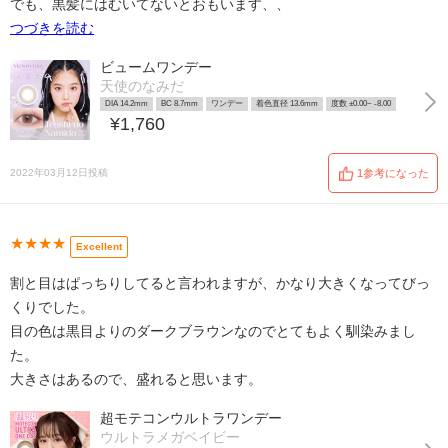
でも、黒髪にはむいてないとおもいます、、
つづきを読む
ビュームワンデー
天使のなみだ
DIA 14.2mm
BC 8.7mm
ワンデー
着色直径 13.6mm
度数 ±0.00~ -8.00
¥1,760
2022年03月12日投稿
1参考になった
★★★★
Excellent
割と目はぱっちりしてると言われますが、かなり大きくなってびっ
くりでした。
目の色は黒目よりのダークブラウンなのでとてもよく馴染みまし
た。
大きさはあるので、盛れると思います。
超モテコンウルトラワンデー
ウルトラメガベイビー