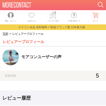
登録・ログイン
お気に入り
メルマガ
・
割引
お買い物ガイド
カート
カラコン全品 送料無料 × 取扱ブランド数 日本最大級
TOP
>
レビュアープロフィール
レビュアープロフィール
モアコンユーザーの声
5
投稿件数
レビュー履歴