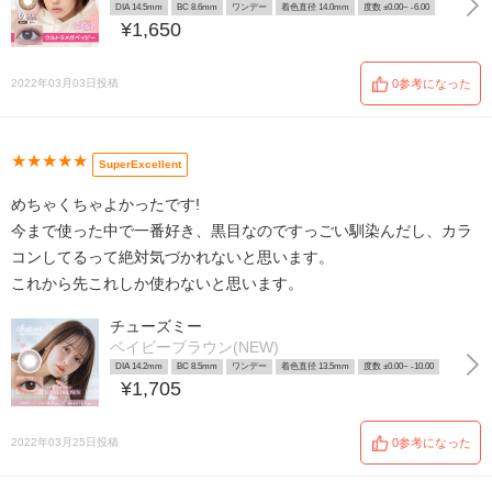
DIA 14.5mm
BC 8.6mm
ワンデー
着色直径 14.0mm
度数 ±0.00~ -6.00
¥1,650
2022年03月03日投稿
0参考になった
★★★★★
SuperExcellent
めちゃくちゃよかったです!
今まで使った中で一番好き、黒目なのですっごい馴染んだし、カラ
コンしてるって絶対気づかれないと思います。
これから先これしか使わないと思います。
チューズミー
ベイビーブラウン(NEW)
DIA 14.2mm
BC 8.5mm
ワンデー
着色直径 13.5mm
度数 ±0.00~ -10.00
¥1,705
2022年03月25日投稿
0参考になった