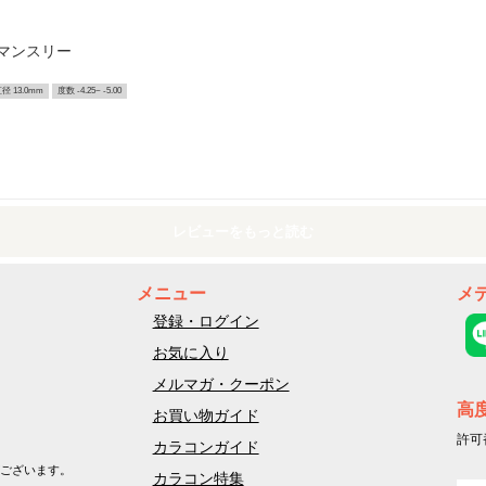
 マンスリー
径 13.0mm
度数 -4.25~ -5.00
レビューをもっと読む
メニュー
メ
登録・ログイン
お気に入り
メルマガ・クーポン
高
お買い物ガイド
許可
カラコンガイド
ございます。
カラコン特集