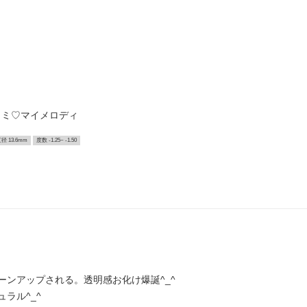
クロミ♡マイメロディ
径 13.6mm
度数 -1.25~ -1.50
ンアップされる。透明感お化け爆誕^_^
ラル^_^