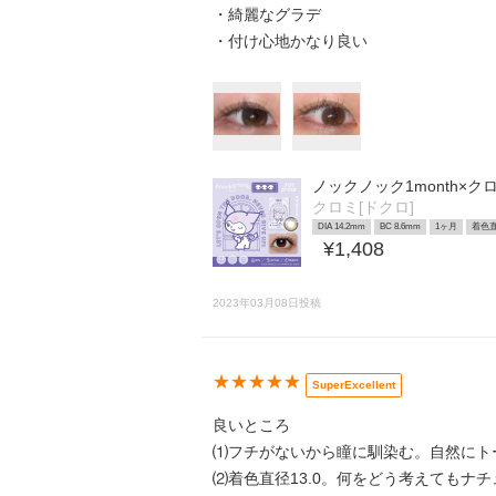
・綺麗なグラデ
・付け心地かなり良い
ノックノック1month×
クロミ[ドクロ]
DIA 14.2mm
BC 8.6mm
1ヶ月
着色直
¥1,408
2023年03月08日投稿
★★★★★
SuperExcellent
良いところ
⑴フチがないから瞳に馴染む。自然にトー
⑵着色直径13.0。何をどう考えてもナチュ