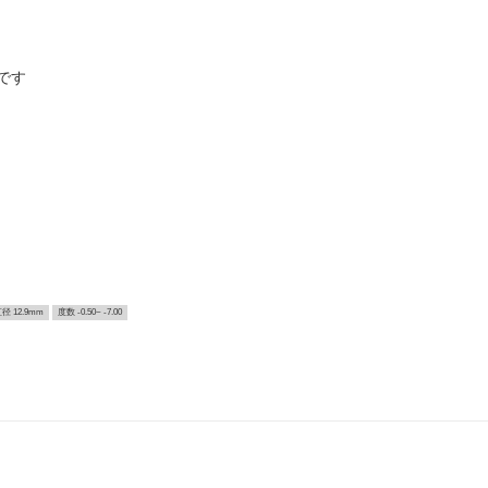
です
径 12.9mm
度数 -0.50~ -7.00