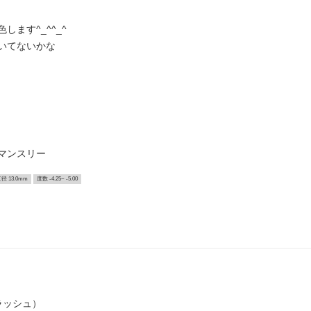
ます^_^^_^
いてないかな
 マンスリー
径 13.0mm
度数 -4.25~ -5.00
ラッシュ）