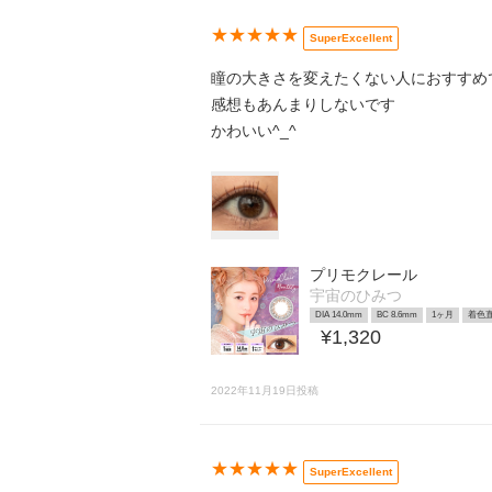
★★★★★
SuperExcellent
瞳の大きさを変えたくない人におすすめ
感想もあんまりしないです
かわいい^_^
プリモクレール
宇宙のひみつ
DIA 14.0mm
BC 8.6mm
1ヶ月
着色直
¥1,320
2022年11月19日投稿
★★★★★
SuperExcellent