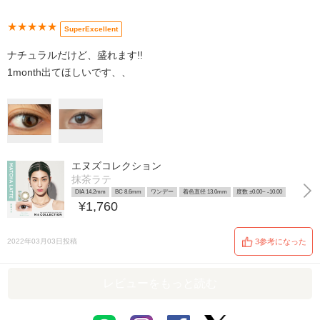
★★★★★
SuperExcellent
ナチュラルだけど、盛れます!!
1month出てほしいです、、
エヌズコレクション
抹茶ラテ
DIA 14.2mm
BC 8.6mm
ワンデー
着色直径 13.0mm
度数 ±0.00~ -10.00
¥1,760
2022年03月03日投稿
3参考になった
レビューをもっと読む