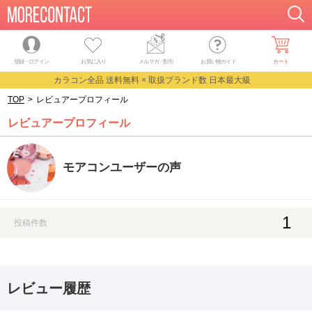
登録・ログイン
お気に入り
メルマガ
・
割引
お買い物ガイド
カート
カラコン全品 送料無料 × 取扱ブランド数 日本最大級
TOP
>
レビュアープロフィール
レビュアープロフィール
モアコンユーザーの声
1
投稿件数
レビュー履歴