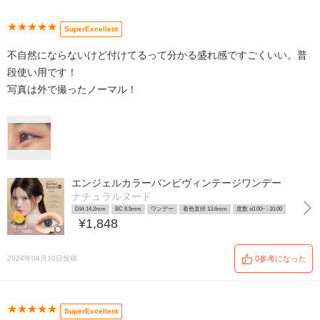
★★★★★
SuperExcellent
不自然にならないけど付けてるって分かる盛れ感ですごくいい。普
段使い用です！
写真は外で撮ったノーマル！
エンジェルカラーバンビヴィンテージワンデー
ナチュラルヌード
DIA 14.2mm
BC 8.5mm
ワンデー
着色直径 13.6mm
度数 ±0.00~ -10.00
¥1,848
2024年04月10日投稿
0参考になった
★★★★★
SuperExcellent