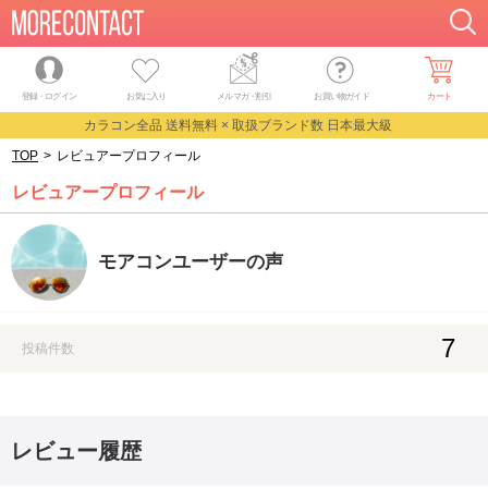
登録・ログイン
お気に入り
メルマガ
・
割引
お買い物ガイド
カート
カラコン全品 送料無料 × 取扱ブランド数 日本最大級
TOP
>
レビュアープロフィール
レビュアープロフィール
モアコンユーザーの声
7
投稿件数
レビュー履歴