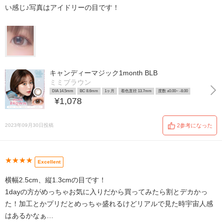
い感じ♪写真はアイドリーの目です！
キャンディーマジック1month BLB
ミミブラウン
DIA 14.5mm
BC 8.6mm
1ヶ月
着色直径 13.7mm
度数 ±0.00~ -8.00
¥1,078
2023年09月30日投稿
2参考になった
★★★★
Excellent
横幅2.5cm、縦1.3cmの目です！
1dayの方がめっちゃお気に入りだから買ってみたら割とデカかっ
た！加工とかプリだとめっちゃ盛れるけどリアルで見た時宇宙人感
はあるかなぁ…