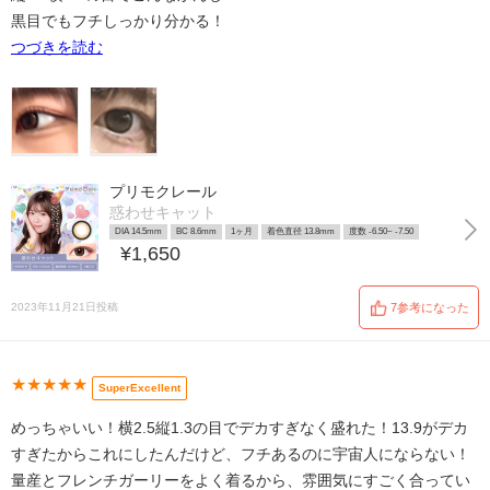
黒目でもフチしっかり分かる！
つづきを読む
プリモクレール
惑わせキャット
DIA 14.5mm
BC 8.6mm
1ヶ月
着色直径 13.8mm
度数 -6.50~ -7.50
¥1,650
2023年11月21日投稿
7参考になった
★★★★★
SuperExcellent
めっちゃいい！横2.5縦1.3の目でデカすぎなく盛れた！13.9がデカ
すぎたからこれにしたんだけど、フチあるのに宇宙人にならない！
量産とフレンチガーリーをよく着るから、雰囲気にすごく合ってい