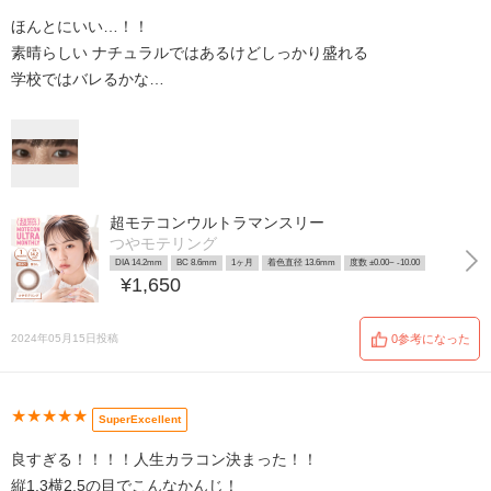
ほんとにいい…！！
素晴らしい ナチュラルではあるけどしっかり盛れる
学校ではバレるかな…
超モテコンウルトラマンスリー
つやモテリング
DIA 14.2mm
BC 8.6mm
1ヶ月
着色直径 13.6mm
度数 ±0.00~ -10.00
¥1,650
2024年05月15日投稿
0参考になった
★★★★★
SuperExcellent
良すぎる！！！！人生カラコン決まった！！
縦1.3横2.5の目でこんなかんじ！