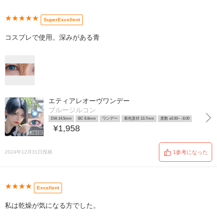
★★★★★
SuperExcellent
コスプレで使用。深みがある青
エティアレオーヴワンデー
ブルージルコン
DIA 14.5mm
BC 8.8mm
ワンデー
着色直径 13.7mm
度数 ±0.00~ -8.00
¥1,958
2024年12月31日投稿
1参考になった
★★★★
Excellent
私は乾燥が気になる方でした。