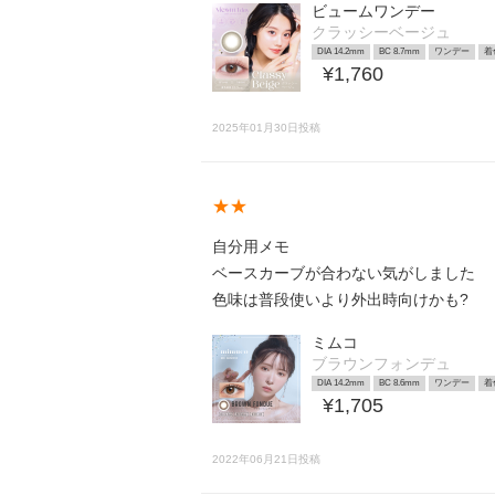
ビュームワンデー
クラッシーベージュ
DIA 14.2mm
BC 8.7mm
ワンデー
着
¥1,760
2025年01月30日投稿
★★
自分用メモ
ベースカーブが合わない気がしました
色味は普段使いより外出時向けかも?
ミムコ
ブラウンフォンデュ
DIA 14.2mm
BC 8.6mm
ワンデー
着
¥1,705
2022年06月21日投稿