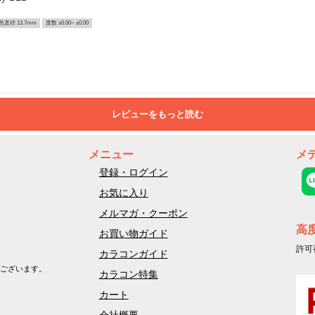
色直径 13.7mm
度数 ±0.00~ ±0.00
レビューをもっと読む
メニュー
メ
登録・ログイン
お気に入り
メルマガ・クーポン
高
お買い物ガイド
許可
カラコンガイド
ございます。
カラコン特集
カート