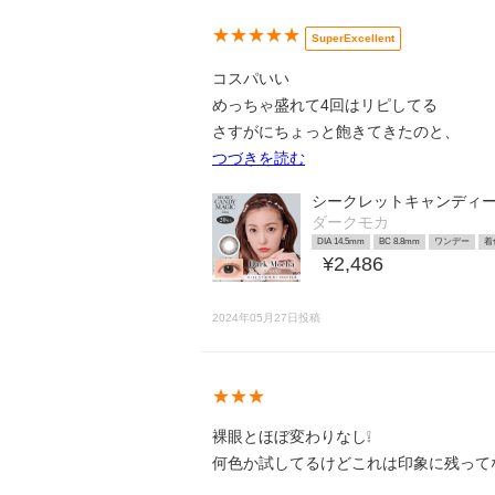
★★★★★
SuperExcellent
コスパいい
めっちゃ盛れて4回はリピしてる
さすがにちょっと飽きてきたのと、
つづきを読む
シークレットキャンディ
ダークモカ
DIA 14.5mm
BC 8.8mm
ワンデー
着
¥2,486
2024年05月27日投稿
★★★
裸眼とほぼ変わりなし❕
何色か試してるけどこれは印象に残ってな