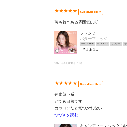
★★★★★
SuperExcellent
落ち着きある雰囲気🙆‍♀️♡
フランミー
バターファッジ
DIA 14.5mm
BC 8.6mm
ワンデー
着
¥1,815
2025年01月30日投稿
★★★★★
SuperExcellent
色素薄い系
とても自然です
カラコンだと気づかれない
つづきを読む
キャンディーマジック 1day