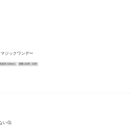
ーマジックワンデー
色直径 13.8mm
度数 ±0.00~ -8.00
い🤔