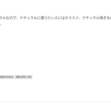
ラルなので、ナチュラルに盛りたい人にはオススメ。ナチュラル過ぎる
も。
色直径 13.3mm
度数 ±0.00~ -7.00