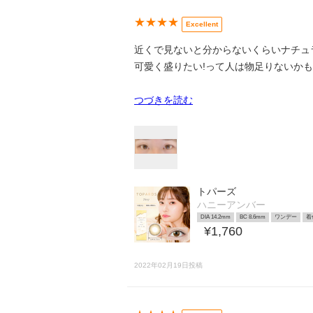
★★★★
Excellent
近くで見ないと分からないくらいナチュ
可愛く盛りたい!って人は物足りないか
つづきを読む
トパーズ
ハニーアンバー
DIA 14.2mm
BC 8.6mm
ワンデー
着
¥1,760
2022年02月19日投稿