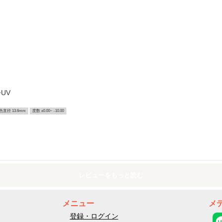
UV
色直径 13.6mm
度数 ±0.00~ -10.00
レビューをもっと読む
メニュー
メ
登録・ログイン