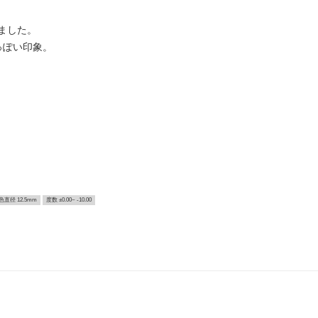
ました。
っぽい印象。
色直径 12.5mm
度数 ±0.00~ -10.00