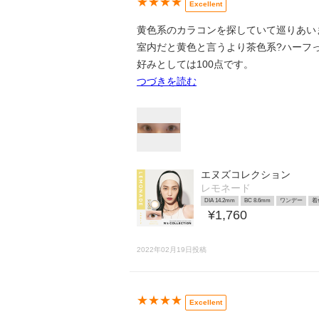
★★★★
Excellent
黄色系のカラコンを探していて巡りあい
室内だと黄色と言うより茶色系?ハーフ
好みとしては100点です。
つづきを読む
エヌズコレクション
レモネード
DIA 14.2mm
BC 8.6mm
ワンデー
着
¥1,760
2022年02月19日投稿
★★★★
Excellent