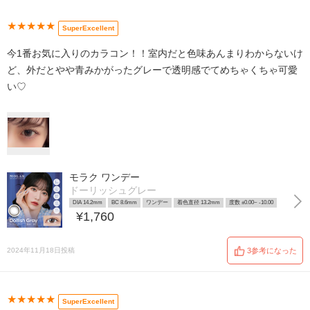
★★★★★
SuperExcellent
今1番お気に入りのカラコン！！室内だと色味あんまりわからないけ
ど、外だとやや青みかがったグレーで透明感でてめちゃくちゃ可愛
い♡
モラク ワンデー
ドーリッシュグレー
DIA 14.2mm
BC 8.6mm
ワンデー
着色直径 13.2mm
度数 ±0.00~ -10.00
¥1,760
2024年11月18日投稿
3参考になった
★★★★★
SuperExcellent