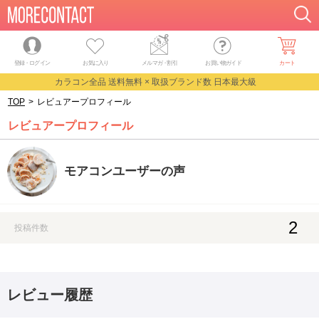
登録・ログイン
お気に入り
メルマガ
・
割引
お買い物ガイド
カート
カラコン全品 送料無料 × 取扱ブランド数 日本最大級
TOP
>
レビュアープロフィール
レビュアープロフィール
モアコンユーザーの声
2
投稿件数
レビュー履歴