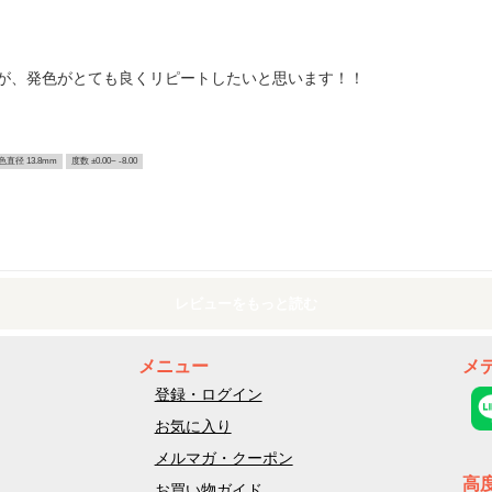
が、発色がとても良くリピートしたいと思います！！
色直径 13.8mm
度数 ±0.00~ -8.00
レビューをもっと読む
メニュー
メ
登録・ログイン
お気に入り
メルマガ・クーポン
高
お買い物ガイド