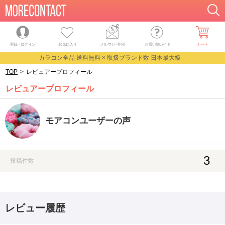
登録・ログイン
お気に入り
メルマガ
・
割引
お買い物ガイド
カート
カラコン全品 送料無料 × 取扱ブランド数 日本最大級
TOP
>
レビュアープロフィール
レビュアープロフィール
モアコンユーザーの声
3
投稿件数
レビュー履歴