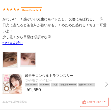
★★★★★
SuperExcellent
かわいい！！感がいい先生にもバレたし、友達にもばれる、、💦
日光に当たると茶色味が強いかも、！めためた盛れる！ちょー可愛
いよ！
少し乾くから目薬は必須かな💭
つづきを読む
超モテコンウルトラマンスリー
つやモテベイビー
DIA 14.2mm
BC 8.6mm
1ヶ月
着色直径 13.6mm
度数 ±0.00~ -6.00
¥1,650
2022年11月05日投稿
12参考になった