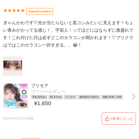
★★★★★
SuperExcellent
ぎゃんかわです🤍光が当たらないと黒コンみたいに見えます！ちょ
い青みがかってる感じ！、宇宙人！ってほどにはならずに激盛れで
す！これ付けた日は必ずどこのカラコンか聞かれます！🤍プリクラ
はではこのカラコン一択すぎる。。😭！
プリモア
プリパールグレー
DIA 15.0mm
BC 8.7mm
ワンデー
着色直径 14.6mm
度数 ±0.00~ -6.00
¥1,650
2024年02月15日投稿
1参考になった