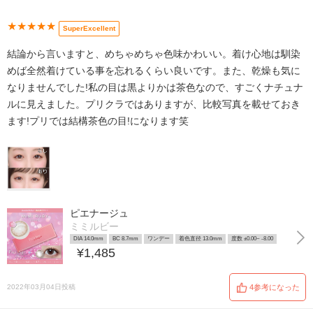
★★★★★
SuperExcellent
結論から言いますと、めちゃめちゃ色味かわいい。着け心地は馴染
めば全然着けている事を忘れるくらい良いです。また、乾燥も気に
なりませんでした!私の目は黒よりかは茶色なので、すごくナチュナ
ルに見えました。プリクラではありますが、比較写真を載せておき
ます!プリでは結構茶色の目!になります笑
ピエナージュ
ミミルビー
DIA 14.0mm
BC 8.7mm
ワンデー
着色直径 13.0mm
度数 ±0.00~ -8.00
¥1,485
2022年03月04日投稿
4参考になった