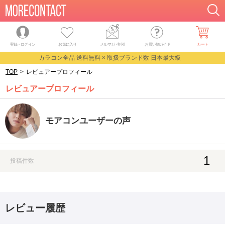
登録・ログイン
お気に入り
メルマガ
・
割引
お買い物ガイド
カート
カラコン全品 送料無料 × 取扱ブランド数 日本最大級
TOP
>
レビュアープロフィール
レビュアープロフィール
モアコンユーザーの声
1
投稿件数
レビュー履歴