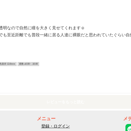
透明なので自然に瞳を大きく見せてくれます☺️
でも至近距離でも普段一緒に居る人達に裸眼だと思われていたぐらい自
色直径 13.6mm
度数 ±0.00~ -10.00
レビューをもっと読む
メニュー
メ
登録・ログイン