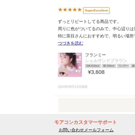
★★★★★
SuperExcellent
ずっとリピートしてる商品です。
周りに色がついてるのみで、中心辺りは
特に茶目さんにおすすめで、明るい場所
つづきを読む
フランミー
シェルサンドブラウン
DIA 14.2mm
BC 8.5mm
ワンデー
着
¥3,608
2024年08月13日投稿
モアコンカスタマーサポート
お問い合わせメールフォーム