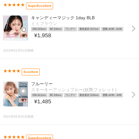
★★★★★
SuperExcellent
キャンディーマジック 1day BLB
ミミブラウン
DIA 14.5mm
BC 8.6mm
ワンデー
着色直径 13.7mm
度数 ±0.00~ ±0.00
¥1,958
2023年02月01日投稿
★★★★
Excellent
フルーリー
スモーキーアッシュブルー(妖艶フェレット)
DIA 14.1mm
BC 8.6mm
ワンデー
着色直径 13.6mm
度数 ±0.00~ -8.00
¥1,485
2022年06月02日投稿
★★★★★
SuperExcellent