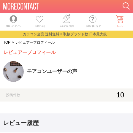
登録・ログイン
お気に入り
メルマガ
・
割引
お買い物ガイド
カート
カラコン全品 送料無料 × 取扱ブランド数 日本最大級
TOP
>
レビュアープロフィール
レビュアープロフィール
モアコンユーザーの声
10
投稿件数
レビュー履歴