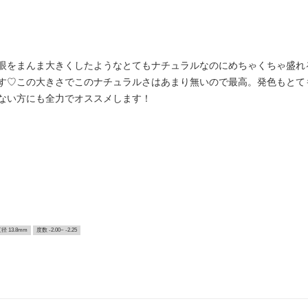
眼をまんま大きくしたようなとてもナチュラルなのにめちゃくちゃ盛れ
す♡この大きさでこのナチュラルさはあまり無いので最高。発色もとて
ない方にも全力でオススメします！
径 13.8mm
度数 -2.00~ -2.25