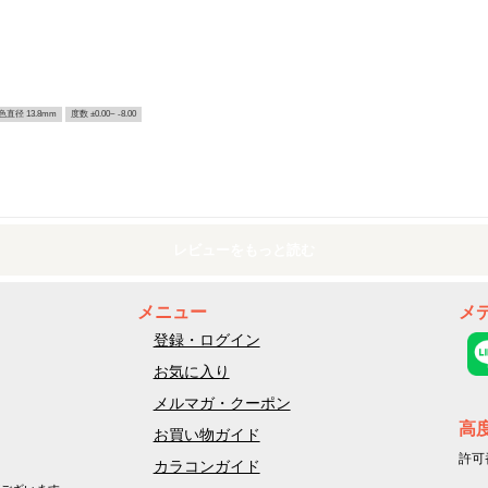
色直径 13.8mm
度数 ±0.00~ -8.00
レビューをもっと読む
メニュー
メ
登録・ログイン
お気に入り
メルマガ・クーポン
高
お買い物ガイド
許可
カラコンガイド