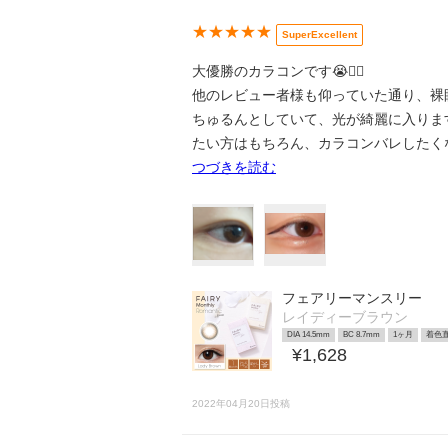
★★★★★
SuperExcellent
大優勝のカラコンです😭❤️‍🔥
他のレビュー者様も仰っていた通り、裸
ちゅるんとしていて、光が綺麗に入りま
たい方はもちろん、カラコンバレしたく
つづきを読む
フェアリーマンスリー
レイディーブラウン
DIA 14.5mm
BC 8.7mm
1ヶ月
着色直
¥1,628
2022年04月20日投稿