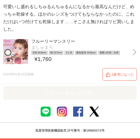
可愛いし盛れるしちゅるんちゅるんになるから最高なんだけど、め
っちゃ乾燥する。ほかのレンズをつけてもならなかったのに、これ
だけはいつ付けても乾燥します……そこさえ無ければリピ買いしま
した。
フルーリーマンスリー
ましゅまろ
DIA 14.5mm
BC 8.7mm
1ヶ月
着色直径 14.0mm
度数 ±0.00~ -8.00
¥1,760
2023年02月10日投稿
2参考になった
レビューをもっと読む
高度管理医療機器販売 許可番号：第18N00073号