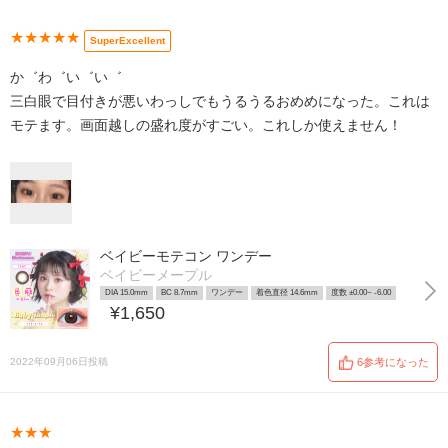
★★★★★
SuperExcellent
か゛わ゛い゛い゛
三白眼で目付きが悪いわっしでもうるうるおめめになった。これは
モテます。画面越しの盛れ度がすごい。これしか使えません！
ベイビーモテコン ワンデー
ベイビーメープル
DIA 15.0mm
BC 8.7mm
ワンデー
着色直径 14.6mm
度数 ±0.00~ -6.00
¥1,650
2022年09月06日投稿
6参考になった
★★★