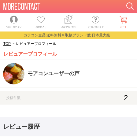
登録・ログイン
お気に入り
メルマガ
・
割引
お買い物ガイド
カート
カラコン全品 送料無料 × 取扱ブランド数 日本最大級
TOP
>
レビュアープロフィール
レビュアープロフィール
モアコンユーザーの声
2
投稿件数
レビュー履歴