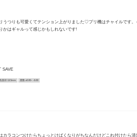
リうつりも可愛くてテンション上がりました♡プリ機はチャイルです。
りかはギャルって感じかもしれないです!
 SAVE
色直径 13.5mm
度数 ±0.00~ -6.00
はカラコンつけたらちょっとけばくなりがちなんだけどこれ付けたら清