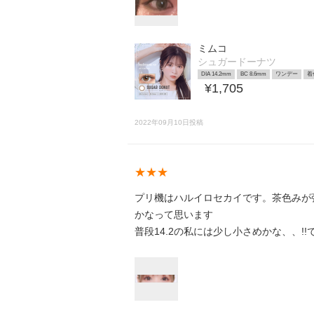
ミムコ
シュガードーナツ
DIA 14.2mm
BC 8.6mm
ワンデー
着
¥1,705
2022年09月10日投稿
★★★
プリ機はハルイロセカイです。茶色みが
かなって思います
普段14.2の私には少し小さめかな、、!