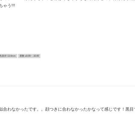
う!!!
色直径 13.4mm
度数 ±0.00~ -10.00
似合わなかったです。。顔つきに合わなかったかなって感じです！黒目