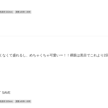
色直径 13.2mm
度数 ±0.00~ -8.00
くなくて盛れるし、めちゃくちゃ可愛いー！！裸眼は黒目でこれより2
 SAVE
色直径 13.5mm
度数 ±0.00~ -6.00