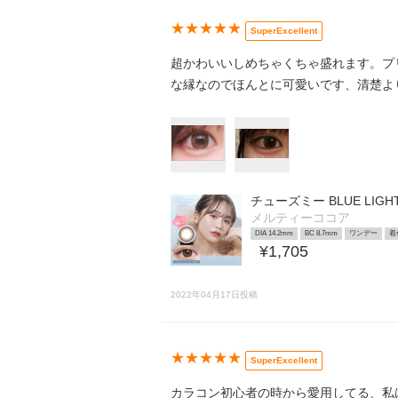
★★★★★
SuperExcellent
超かわいいしめちゃくちゃ盛れます。プ
な縁なのでほんとに可愛いです、清楚よ
チューズミー BLUE LIGHT
メルティーココア
DIA 14.2mm
BC 8.7mm
ワンデー
着
¥1,705
2022年04月17日投稿
★★★★★
SuperExcellent
カラコン初心者の時から愛用してる、私