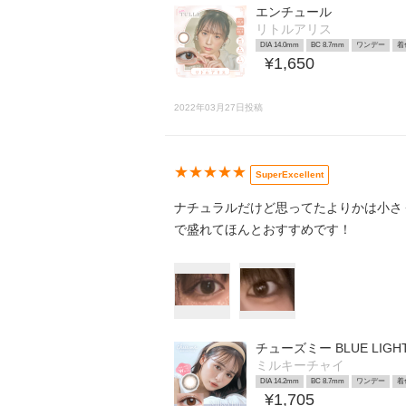
エンチュール
リトルアリス
DIA 14.0mm
BC 8.7mm
ワンデー
着
¥1,650
2022年03月27日投稿
★★★★★
SuperExcellent
ナチュラルだけど思ってたよりかは小さ
で盛れてほんとおすすめです！
チューズミー BLUE LIGHT
ミルキーチャイ
DIA 14.2mm
BC 8.7mm
ワンデー
着
¥1,705