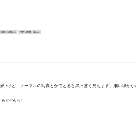
色直径 13.0mm
度数 ±0.00~ -10.00
強いけど、ノーマルの写真とかでとると黒っぽく見えます、細い縁がか
!でもかわいい