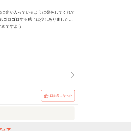
然に光が入っているように発色してくれて
 でもゴロゴロする感じは少しありました…
すめですよう
13参考になった
ディア