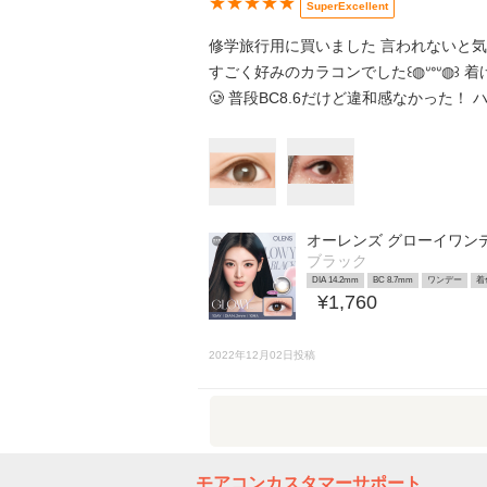
★★★★★
SuperExcellent
修学旅行用に買いました 言われないと
すごく好みのカラコンでした꒰◍ᐡᐤᐡ◍
🥲 普段BC8.6だけど違和感なかった
オーレンズ グローイワン
ブラック
DIA 14.2mm
BC 8.7mm
ワンデー
着
¥1,760
2022年12月02日投稿
モアコンカスタマーサポート