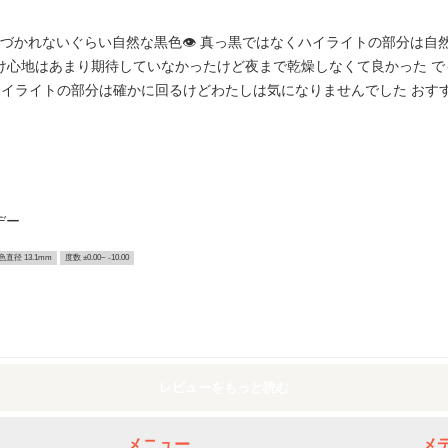
気づかれないぐらい自然な黒色👁 真っ黒ではなくハイライトの部分は自
꒱ 着け心地はあまり期待していなかったけど夜まで乾燥しなくて良かった
！ ハイライトの部分は確かに回るけどわたしは気になりませんでした おす
デー
色直径 13.1mm
度数 ±0.00~ -10.00
レビューをもっと読む
メニュー
メ