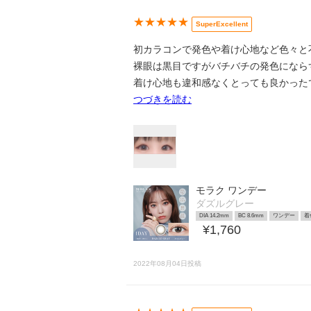
★★★★★
SuperExcellent
初カラコンで発色や着け心地など色々と
裸眼は黒目ですがバチバチの発色になら
着け心地も違和感なくとっても良かった
つづきを読む
モラク ワンデー
ダズルグレー
DIA 14.2mm
BC 8.6mm
ワンデー
着
¥1,760
2022年08月04日投稿