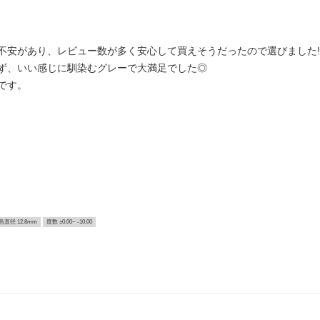
不安があり、レビュー数が多く安心して買えそうだったので選びました!
ず、いい感じに馴染むグレーで大満足でした◎
です。
色直径 12.8mm
度数 ±0.00~ -10.00