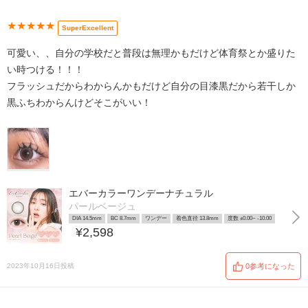
★★★★★
SuperExcellent
可愛い、、自分の学校だと普段は無理かもだけど体育祭とか盛りた
い時つける！！！
フラッシュだからわからんかもだけど自分の目漆黒だから若干しか
黒ふちわからんけどそこがいい！
エバーカラーワンデーナチュラル
パールベージュ
DIA 14.5mm
BC 8.7mm
ワンデー
着色直径 13.8mm
度数 ±0.00~ -10.00
¥2,598
2023年10月16日投稿
0参考になった