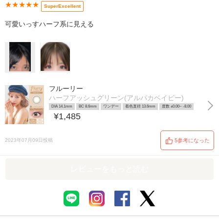
★★★★★
SuperExcellent
可愛いっすハーフ系に見える
フルーリー
ハーフアッシュグリーン(アルパカベイビー)
DIA 14.1mm
BC 8.6mm
ワンデー
着色直径 13.6mm
度数 ±0.00~ -8.00
¥1,485
2023年07月09日投稿
5参考になった
レビューをもっと読む