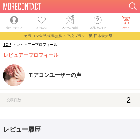
登録・ログイン
お気に入り
メルマガ
・
割引
お買い物ガイド
カート
カラコン全品 送料無料 × 取扱ブランド数 日本最大級
TOP
>
レビュアープロフィール
レビュアープロフィール
モアコンユーザーの声
2
投稿件数
レビュー履歴